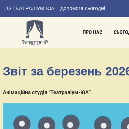
ГО ТЕАТРАЛІУМ-ЮА
Допомога сьогодні
ПРО НАС
СЬОГО
Звіт за березень 202
Анімаційна студія “Театраліум-ЮА”