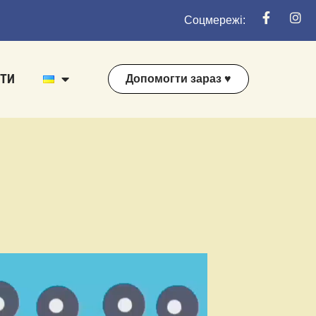
Соцмережі:
ТИ
Допомогти зараз ♥️