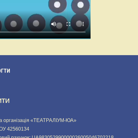
ГТИ
ИТИ
а організація «ТЕАТРАЛІУМ-ЮА»
ОУ 42560134
овий рахунок: UA983052990000026005046702218